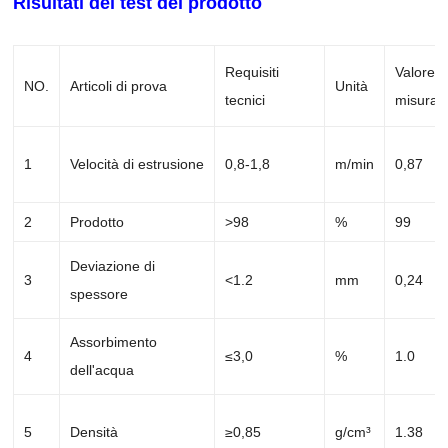
Risultati del test del prodotto
Requisiti
Valore
NO.
Articoli di prova
Unità
tecnici
misurat
1
Velocità di estrusione
0,8-1,8
m/min
0,87
2
Prodotto
>98
%
99
Deviazione di
3
<1.2
mm
0,24
spessore
Assorbimento
4
≤3,0
%
1.0
dell'acqua
5
Densità
≥0,85
g/cm³
1.38